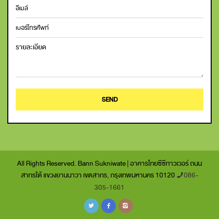
SEND
All Rights Reserved. Bann Sukniwate | อาคารไทยซีซีทาวเวอร์ ถนน
สาทรใต้ แขวงยานนาวา เขตสาทร, กรุงเทพมหานคร 10120
086-
305-1661