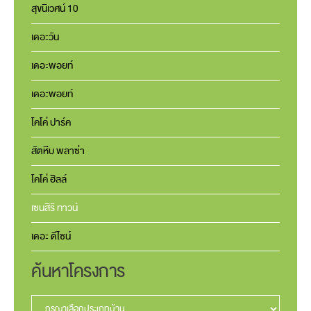
สุขนิเวศน์ 10
เดอะวัน
เดอะพอยท์
เดอะพอยท์
โคโค่ ปาร์ค
สัตหีบ พลาซ่า
โคโค่ ฮิลล์
เซนสิริ ทาวน์
เดอะ ดีไซน์
ค้นหาโครงการ