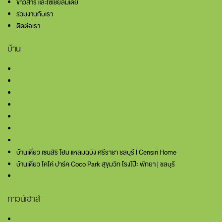
ข่าวสาร และโซเชียลมีเดีย
ร่วมงานกับเรา
ติดต่อเรา
บ้าน
บ้านเดี่ยว เซนสิริ โฮม แหลมฉบัง ศรีราชา ชลบุรี l Censiri Home
บ้านเดี่ยว โคโค่ ปาร์ค Coco Park สุขุมวิท โรงโป๊ะ พัทยา | ชลบุรี
ทาวน์เฮาส์