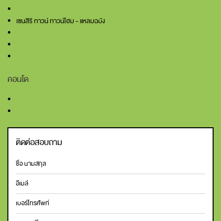
เซนสิริ ทาวน์ ทาวน์โฮม - แหลมฉบัง
คอนโด
ติดต่อสอบถาม